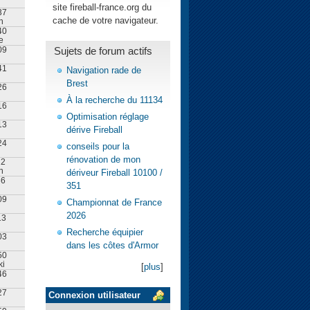
site fireball-france.org du
37
cache de votre navigateur.
n
40
e
Sujets de forum actifs
09
41
Navigation rade de
Brest
26
À la recherche du 11134
16
Optimisation réglage
13
dérive Fireball
24
conseils pour la
rénovation de mon
22
n
dériveur Fireball 10100 /
36
351
09
Championnat de France
2026
13
Recherche équipier
03
dans les côtes d'Armor
50
ki
[
plus
]
46
27
Connexion utilisateur