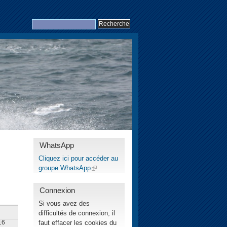
WhatsApp
Cliquez ici pour accéder au
groupe WhatsApp
Connexion
Si vous avez des
difficultés de connexion, il
faut effacer les cookies du
16