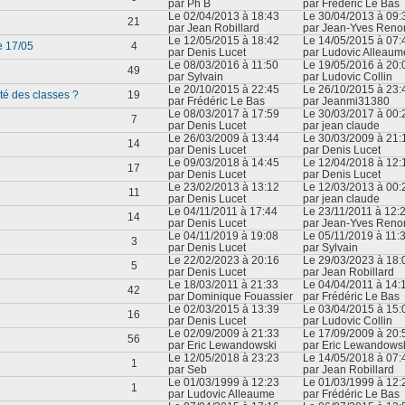
par Ph B
par Frédéric Le Bas
Le 02/04/2013 à 18:43
Le 30/04/2013 à 09:
21
par Jean Robillard
par Jean-Yves Reno
Le 12/05/2015 à 18:42
Le 14/05/2015 à 07:
e 17/05
4
par Denis Lucet
par Ludovic Alleaum
Le 08/03/2016 à 11:50
Le 19/05/2016 à 20:
49
par Sylvain
par Ludovic Collin
Le 20/10/2015 à 22:45
Le 26/10/2015 à 23:
ité des classes ?
19
par Frédéric Le Bas
par Jeanmi31380
Le 08/03/2017 à 17:59
Le 30/03/2017 à 00:
7
par Denis Lucet
par jean claude
Le 26/03/2009 à 13:44
Le 30/03/2009 à 21:
14
par Denis Lucet
par Denis Lucet
Le 09/03/2018 à 14:45
Le 12/04/2018 à 12:
17
par Denis Lucet
par Denis Lucet
Le 23/02/2013 à 13:12
Le 12/03/2013 à 00:
11
par Denis Lucet
par jean claude
Le 04/11/2011 à 17:44
Le 23/11/2011 à 12:
14
par Denis Lucet
par Jean-Yves Reno
Le 04/11/2019 à 19:08
Le 05/11/2019 à 11:
3
par Denis Lucet
par Sylvain
Le 22/02/2023 à 20:16
Le 29/03/2023 à 18:
5
par Denis Lucet
par Jean Robillard
Le 18/03/2011 à 21:33
Le 04/04/2011 à 14:
42
par Dominique Fouassier
par Frédéric Le Bas
Le 02/03/2015 à 13:39
Le 03/04/2015 à 15:
16
par Denis Lucet
par Ludovic Collin
Le 02/09/2009 à 21:33
Le 17/09/2009 à 20:
56
par Eric Lewandowski
par Eric Lewandows
Le 12/05/2018 à 23:23
Le 14/05/2018 à 07:
1
par Seb
par Jean Robillard
Le 01/03/1999 à 12:23
Le 01/03/1999 à 12:
1
par Ludovic Alleaume
par Frédéric Le Bas