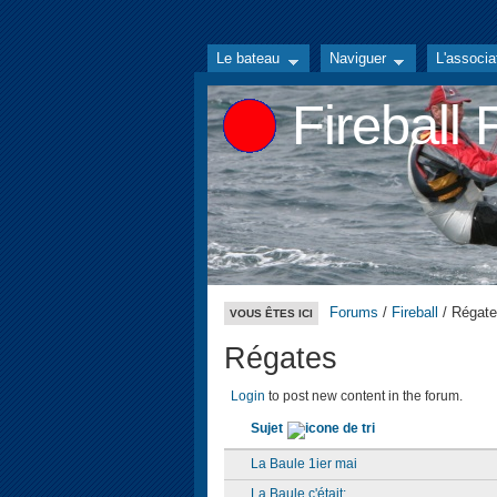
Le bateau
Naviguer
L'associa
Fireball
Forums
/
Fireball
/ Régat
VOUS ÊTES ICI
Régates
Login
to post new content in the forum.
Sujet
La Baule 1ier mai
La Baule c'était: