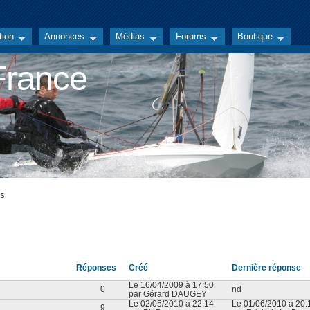
tion
Annonces
Médias
Forums
Boutique
 France
es
Réponses
Créé
Dernière réponse
Le 16/04/2009 à 17:50
0
nd
par Gérard DAUGEY
Le 02/05/2010 à 22:14
Le 01/06/2010 à 20:
9