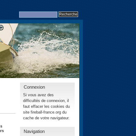
Connexion
Si vous avez des
difficultés de connexion, il
faut effacer les cookies du
site fireball-france.org du
cache de votre navigateur.
es
Navigation
urs