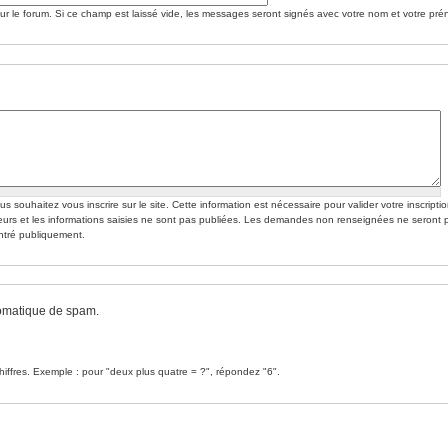
 le forum. Si ce champ est laissé vide, les messages seront signés avec votre nom et votre pré
. Cette information est nécessaire pour valider votre inscription.
eurs et les informations saisies ne sont pas publiées. Les demandes non renseignées ne seront 
montré publiquement.
tomatique de spam.
chiffres. Exemple : pour "deux plus quatre = ?", répondez "6".