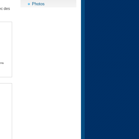
Photos
ec des
era