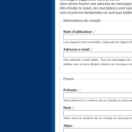
Vous devez fournir une adresse de messagerie 
Afin d'éviter le spam, les inscriptions sont
nom et prénom fantaisistes ne sont pas traité
Informations du compte
Nom d'utilisateur :
*
Les espaces sont autorisés, mais pas les signes de
Adresse e-mail :
*
Une adresse e-mail valide. Tous les messages de 
utilisée que si vous désirez obtenir un nouveau m
Forum
Prénom :
*
Votre prénom Le contenu de ce champ ne sera pa
Nom :
*
Votre nom Le contenu de ce champ ne sera pas m
Alias :