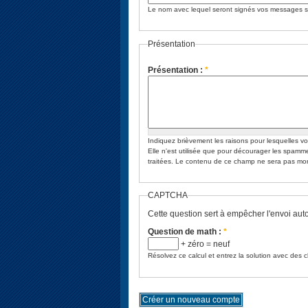
Le nom avec lequel seront signés vos messages sur
Présentation
Présentation :
*
Indiquez brièvement les raisons pour lesquelles vous souhaitez vous inscrire sur le site
Elle n'est utilisée que pour décourager les spamm
traitées. Le contenu de ce champ ne sera pas 
CAPTCHA
Cette question sert à empêcher l'envoi au
Question de math :
*
+ zéro = neuf
Résolvez ce calcul et entrez la solution avec des 