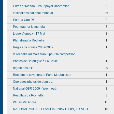
Euros et Mondail, Pour payer i'inscription
6
inscriptions national-mondial
36
Europa Cup D5
0
Pour gagner le mondial
7
Ligue Vigneux - 17 Mai
8
Plan d'eau la Rochelle
1
Règles de course 2009-2012
1
la rochelle au mois d'aout pour la competition
0
Photos de l'interligue à La Baule
1
régate des 3 P
29
Recherche covoiturage Paris-Maubuisson
1
Quelques photos de piaule...
1
National GBR 2009 - Weymouth
3
Résultats La Rochelle
8
WE au Val André
15
NATIONAL MIXTE ET FAMILIAL 20&21 JUIN, KIKIVIT-1
18