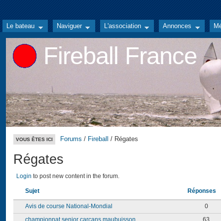
Le bateau
Naviguer
L'association
Annonces
Mé
Fireball France
Forums
/
Fireball
/ Régates
VOUS ÊTES ICI
Régates
Login
to post new content in the forum.
Sujet
Réponses
Avis de course National-Mondial
0
championnat senior carcans maubuisson
63