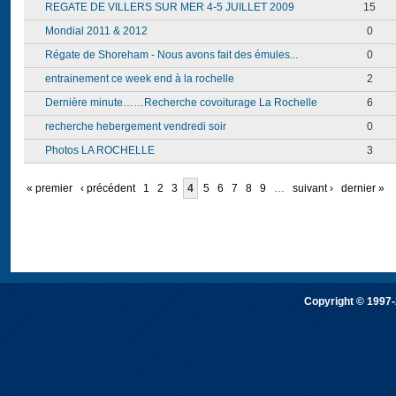
REGATE DE VILLERS SUR MER 4-5 JUILLET 2009
15
Mondial 2011 & 2012
0
Régate de Shoreham - Nous avons fait des émules...
0
entrainement ce week end à la rochelle
2
Dernière minute……Recherche covoiturage La Rochelle
6
recherche hebergement vendredi soir
0
Photos LA ROCHELLE
3
« premier
‹ précédent
1
2
3
4
5
6
7
8
9
…
suivant ›
dernier »
Copyright © 1997-2