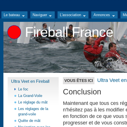
Le bateau
Naviguer
L'association
Annonces
Mé
Fireball France
Ultra Veet en
VOUS ÊTES ICI
Ultra Veet en Fireball
Le foc
Conclusion
La Grand-Voile
Le réglage du mât
Maintenant que tous ces régl
Les réglages de la
n'hésitez pas à les modifier 
grand-voile
en fonction de ce que vous 
Quête de mât
progresser et de vous const