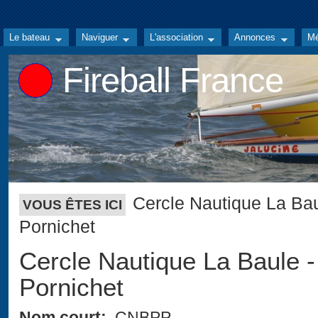
Le bateau
Naviguer
L'association
Annonces
Mé
Fireball France
Cercle Nautique La Bau
VOUS ÊTES ICI
Pornichet
Cercle Nautique La Baule -
Pornichet
Nom court:
CNBPP