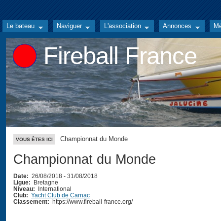
Le bateau
Naviguer
L'association
Annonces
Mé
Fireball France
Championnat du Monde
VOUS ÊTES ICI
Championnat du Monde
Date:
26/08/2018
-
31/08/2018
Ligue:
Bretagne
Niveau:
International
Club:
Yacht Club de Carnac
Classement:
https://www.fireball-france.org/