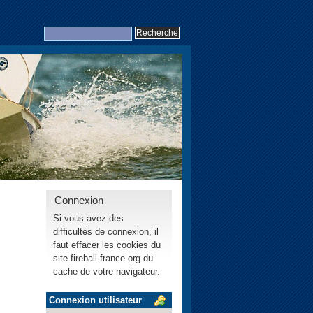
Connexion
Si vous avez des
difficultés de connexion, il
faut effacer les cookies du
site fireball-france.org du
cache de votre navigateur.
Connexion utilisateur