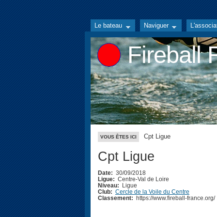
Le bateau
Naviguer
L'associa
Fireball
Cpt Ligue
VOUS ÊTES ICI
Cpt Ligue
Date:
30/09/2018
Ligue:
Centre-Val de Loire
Niveau:
Ligue
Club:
Cercle de la Voile du Centre
Classement:
https://www.fireball-france.org/