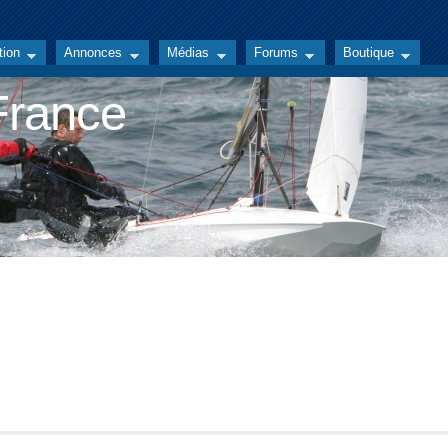
tion
Annonces
Médias
Forums
Boutique
 France