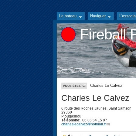
Le bateau
Naviguer
L'associa
Fireball
Charles Le Calvez
VOUS ÊTES ICI
Charles Le Calvez
6 route des Roches Jaunes, Saint Samson
29360
Plougasnou
Téléphone:
06 86 54 15 97
charleslecalvez@hotmail.fr