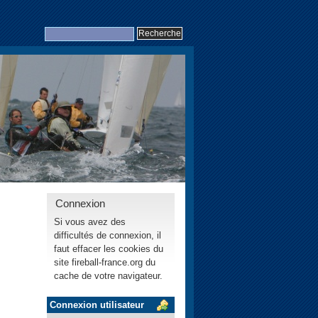
Connexion
Si vous avez des
difficultés de connexion, il
faut effacer les cookies du
site fireball-france.org du
cache de votre navigateur.
Connexion utilisateur