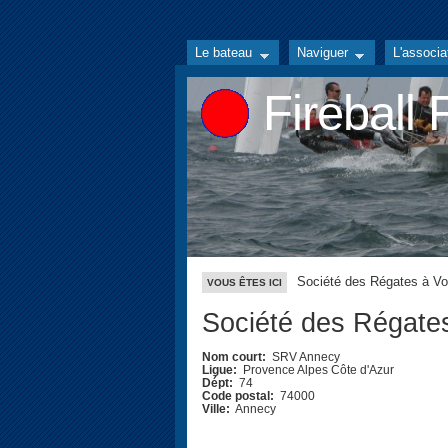
Le bateau
Naviguer
L'associa
Fireball
Société des Régates à Vo
VOUS ÊTES ICI
Société des Régates
Nom court:
SRV Annecy
Ligue:
Provence Alpes Côte d'Azur
Dépt:
74
Code postal:
74000
Ville:
Annecy