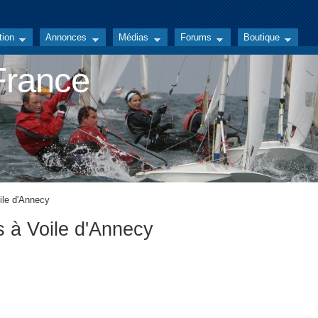
tion
Annonces
Médias
Forums
Boutique
 France
ile d'Annecy
 à Voile d'Annecy