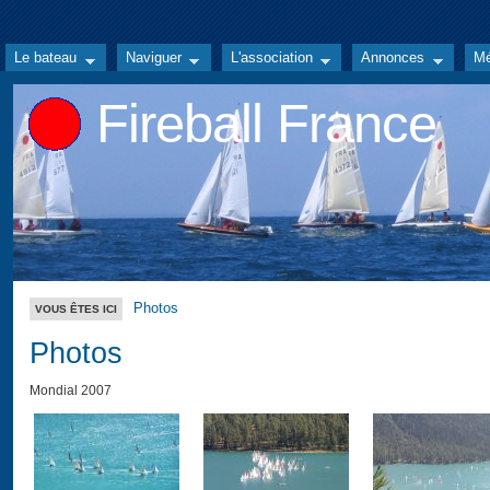
Le bateau
Naviguer
L'association
Annonces
Mé
Fireball France
Photos
VOUS ÊTES ICI
Photos
Mondial 2007