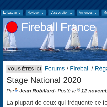
Le bateau
Naviguer
L'association
Annonces
Mé
Fireball France
Forums
/
Fireball
/
Rég
VOUS ÊTES ICI
Stage National 2020
Par
Jean Robillard
- Posté le
12 novemb
La plupart de ceux qui fréquente ce f