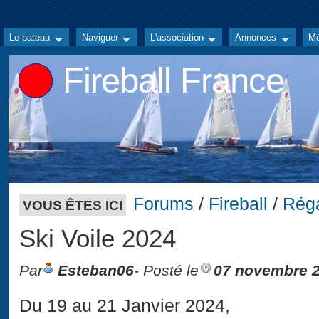
Le bateau
Naviguer
L'association
Annonces
Mé
Fireball France
Forums
/
Fireball
/
Rég
VOUS ÊTES ICI
Ski Voile 2024
Par
Esteban06
- Posté le
07 novembre 
Du 19 au 21 Janvier 2024,