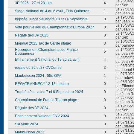
Le 26/04/2
3P 2026 - 27 et 28 juin
4
par Seb
Le 27/01/2
Stage National du 4 au 6 Avril , ENV Quiberon
1
par Jean Ro
Le 19/08/2
trophée Junca Val André 13 et 14 Septembre
0
par Jean Ro
Le 15/08/2
Vote pour le lieu du Championnat d'Europe 2027
0
par Jean Ro
Le 14/05/2
Régate des 3P 2025
3
par Seb
Le 10/02/2
Mondial 2025, lac de Garde (Italie)
3
par paimbo
Hébergement Championnat de France
Le 14/05/2
5
Douanenez
par Jean Ro
Le 25/02/2
Entrainement National du 19 au 21 avril
4
par Jean Ro
Le 06/10/2
regate du 26 et 27 CVCentre
3
par Lionel
Le 07/10/2
Maubuisson 2024 : 55e GPA
1
par Ludovic
Le 06/10/2
REGATE ANNECY 12-13 octobre
0
par Etienn
Le 20/08/2
Trophée Junca les 7 et 8 Septembre 2024
0
par Jean Ro
Le 27/05/2
Championnat de France Tharon plage
0
par Jean Ro
Le 19/05/2
Régate des 3P 2024
0
par Seb
Le 25/01/2
Entrainement National ENV 2024
9
par Jean Ro
Le 07/11/2
Ski Voile 2024
0
par Esteba
Le 07/11/2
Maubuisson 2023
0