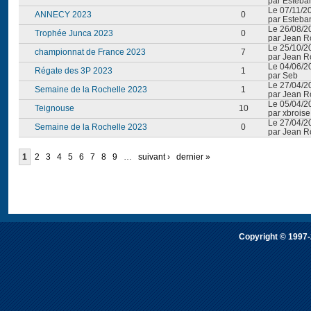
par Esteba
Le 07/11/2
ANNECY 2023
0
par Esteba
Le 26/08/2
Trophée Junca 2023
0
par Jean Ro
Le 25/10/2
championnat de France 2023
7
par Jean Ro
Le 04/06/2
Régate des 3P 2023
1
par Seb
Le 27/04/2
Semaine de la Rochelle 2023
1
par Jean Ro
Le 05/04/2
Teignouse
10
par xbroise
Le 27/04/2
Semaine de la Rochelle 2023
0
par Jean Ro
1
2
3
4
5
6
7
8
9
…
suivant ›
dernier »
Copyright © 1997-2