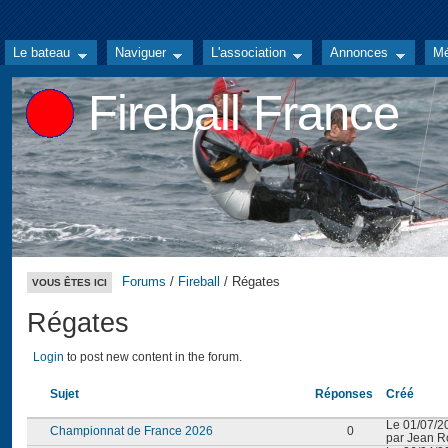
Le bateau
Naviguer
L'association
Annonces
Mé
Fireball France
Forums
/
Fireball
/ Régates
VOUS ÊTES ICI
Régates
Login
to post new content in the forum.
Sujet
Réponses
Créé
Le 01/07/2
Championnat de France 2026
0
par Jean Ro