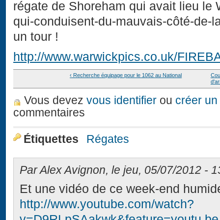
régate de Shoreham qui avait lieu le
qui-conduisent-du-mauvais-côté-de-la-r
un tour !
http://www.warwickpics.co.uk/FIRE
‹ Recherche équipage pour le 1062 au National
Coup
d'a
Vous devez
vous identifier
ou
créer un
commentaires
Étiquettes
Régates
Par Alex Avignon, le jeu, 05/07/2012 - 1
Et une vidéo de ce week-end humide
http://www.youtube.com/watch?
v=D9RLpSAakwk&feature=youtu.be