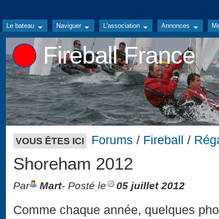
Le bateau
Naviguer
L'association
Annonces
Mé
Fireball France
Forums
/
Fireball
/
Rég
VOUS ÊTES ICI
Shoreham 2012
Par
Mart
- Posté le
05 juillet 2012
Comme chaque année, quelques photo