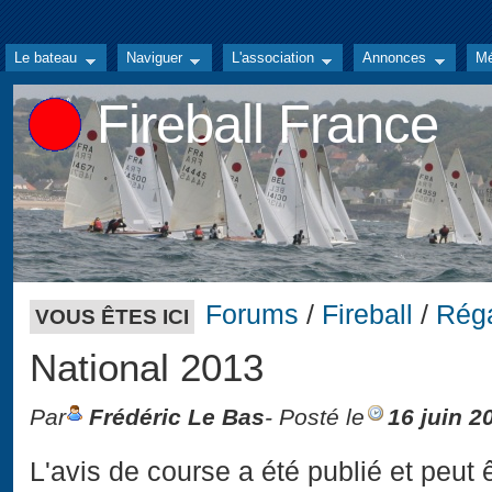
Le bateau
Naviguer
L'association
Annonces
Mé
Fireball France
Forums
/
Fireball
/
Rég
VOUS ÊTES ICI
National 2013
Par
Frédéric Le Bas
- Posté le
16 juin 2
L'avis de course a été publié et peut 