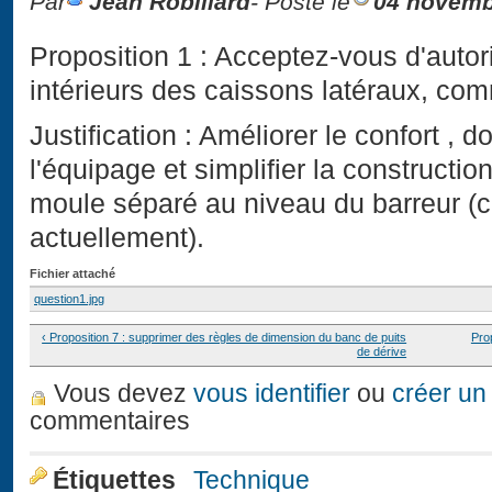
Par
Jean Robillard
- Posté le
04 novemb
Proposition 1 : Acceptez-vous d'autor
intérieurs des caissons latéraux, co
Justification : Améliorer le confort , 
l'équipage et simplifier la constructio
moule séparé au niveau du barreur 
actuellement).
Fichier attaché
question1.jpg
‹ Proposition 7 : supprimer des règles de dimension du banc de puits
Prop
de dérive
Vous devez
vous identifier
ou
créer un
commentaires
Étiquettes
Technique