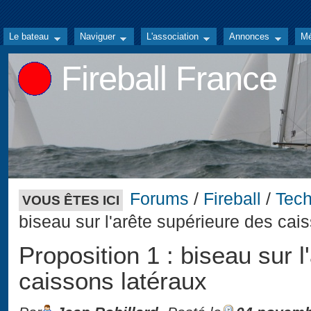
Le bateau
Naviguer
L'association
Annonces
Mé
Fireball France
Forums
/
Fireball
/
Tec
VOUS ÊTES ICI
biseau sur l'arête supérieure des cai
Proposition 1 : biseau sur 
caissons latéraux