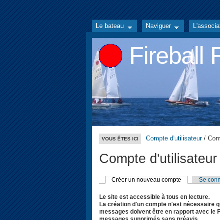
Le bateau
Naviguer
L'associa
Fireball
Compte d'utilisateur
/ Comp
VOUS ÊTES ICI
Compte d'utilisateur
Créer un nouveau compte
Se conn
Le site est accessible à tous en lecture.
La création d'un compte n'est nécessaire q
messages doivent être en rapport avec le Fi
messages supprimés sans préavis.