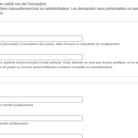
valide lors de l'inscription.
 validées manuellement par un administrateur. Les demandes sans présentation ou av
es.
 ponctuation à l'exception des points, traits d'unions et caractères de soulignement.
ce système seront envoyés à cette adresse. Cette adresse ne sera pas rendue publique, et ne s
ot de passe ou recevoir personnellement certaines nouvelles ou avertissements.
s montré publiquement.
ontré publiquement.