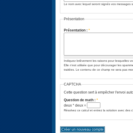
Le nom avec lequel seront signés vos messages sur
Présentation
Présentation :
*
Indiquez brièvement les raisons pour lesquelles vous souhaitez vous inscrire sur le site
Elle n'est utilisée que pour décourager les spamm
traitées. Le contenu de ce champ ne sera pas 
CAPTCHA
Cette question sert à empêcher l'envoi au
Question de math :
*
deux * deux =
Résolvez ce calcul et entrez la solution avec des 