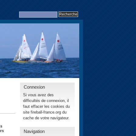
Connexion
Si vous avez des
difficultés de connexion, il
faut effacer les cookies du
site fireball-france.org du
cache de votre navigateur.
es
Navigation
urs