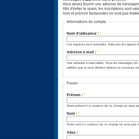
Vous devez fournir une adresse de messagerie 
Afin d'éviter le spam, les inscriptions sont
nom et prénom fantaisistes ne sont pas traité
Informations du compte
Nom d'utilisateur :
*
Les espaces sont autorisés, mais pas les signes de
Adresse e-mail :
*
Une adresse e-mail valide. Tous les messages de 
utilisée que si vous désirez obtenir un nouveau m
Forum
Prénom :
*
Votre prénom Le contenu de ce champ ne sera pa
Nom :
*
Votre nom Le contenu de ce champ ne sera pas m
Alias :