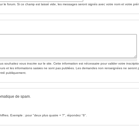
 le forum. Si ce champ est laissé vide, les messages seront signés avec votre nom et votre pré
. Cette information est nécessaire pour valider votre inscription.
eurs et les informations saisies ne sont pas publiées. Les demandes non renseignées ne seront 
montré publiquement.
tomatique de spam.
chiffres. Exemple : pour "deux plus quatre = ?", répondez "6".