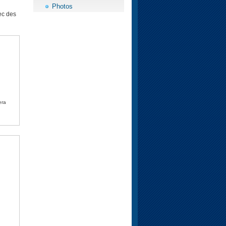
Photos
ec des
era