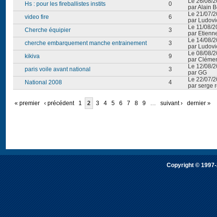
Le 26/08/2
Hs : pour les fireballistes instits
0
par Alain B
Le 21/07/2
video fire
6
par Ludovi
Le 11/08/2
Cherche équipier
3
par Etienn
Le 14/08/2
cherche embarquement manche entrainement
3
par Ludovi
Le 08/08/2
kikiva
9
par Cléme
Le 12/08/2
paris voile avant national
3
par GG
Le 22/07/2
National 2008
4
par serge 
« premier
‹ précédent
1
2
3
4
5
6
7
8
9
…
suivant ›
dernier »
Copyright © 1997-2