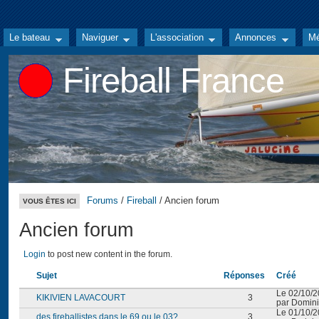
Le bateau
Naviguer
L'association
Annonces
Mé
Fireball France
Forums
/
Fireball
/ Ancien forum
VOUS ÊTES ICI
Ancien forum
Login
to post new content in the forum.
Sujet
Réponses
Créé
Le 02/10/2
KIKIVIEN LAVACOURT
3
par Domini
Le 01/10/2
des fireballistes dans le 69 ou le 03?
3