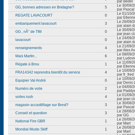
par Bedel
Le 30/09/2
GG, bonnes adresses en Bretagne?
5
par Pascal
Le 01/10/2
REGATE LAVACOURT
0
par Etienn
Le 26/09/2
embarquement lavacourt
3
par alain 
Le 30/09/2
GG , nÂ° de TIM
0
par jean c
Le 24/09/2
lavacourt
0
par alain 
Le 21/09/2
renseignements
4
par Alex A
Le 08/09/2
Mais Martin...
6
par Ludovi
Le 11/09/2
Régate à Brou
1
par Etienn
Le 10/09/2
FRA14342 reprendra bientôt du service
4
par fr_fred
Le 10/09/2
Equipier Val André
0
par Denis 
Le 04/09/2
Numéro de voile
2
par Paddy
Le 01/09/2
voiles rush
4
par jean c
Le 30/08/2
magasin accastilllage sur Brest?
3
par Pascal
Le 28/08/2
Conseil et question
3
par GG
Le 26/08/2
National Fire GBR
1
par Mart
Le 26/08/2
Mondial Musto Skiff
1
par Mart