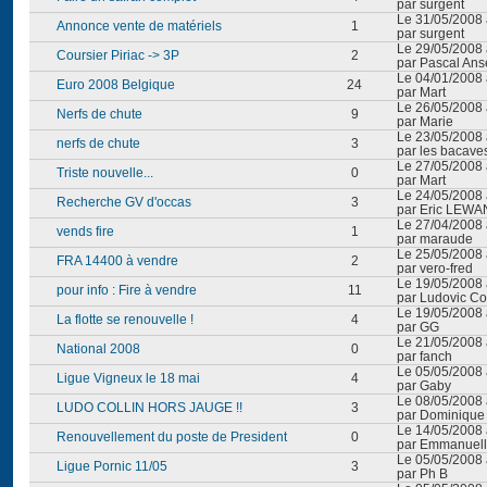
par surgent
Le 31/05/2008 
Annonce vente de matériels
1
par surgent
Le 29/05/2008 
Coursier Piriac -> 3P
2
par Pascal An
Le 04/01/2008 
Euro 2008 Belgique
24
par Mart
Le 26/05/2008 
Nerfs de chute
9
par Marie
Le 23/05/2008 
nerfs de chute
3
par les bacave
Le 27/05/2008 
Triste nouvelle...
0
par Mart
Le 24/05/2008 
Recherche GV d'occas
3
par Eric LEW
Le 27/04/2008 
vends fire
1
par maraude
Le 25/05/2008 
FRA 14400 à vendre
2
par vero-fred
Le 19/05/2008 
pour info : Fire à vendre
11
par Ludovic Col
Le 19/05/2008 
La flotte se renouvelle !
4
par GG
Le 21/05/2008 
National 2008
0
par fanch
Le 05/05/2008 
Ligue Vigneux le 18 mai
4
par Gaby
Le 08/05/2008 
LUDO COLLIN HORS JAUGE !!
3
par Dominique
Le 14/05/2008 
Renouvellement du poste de President
0
par Emmanuel
Le 05/05/2008 
Ligue Pornic 11/05
3
par Ph B