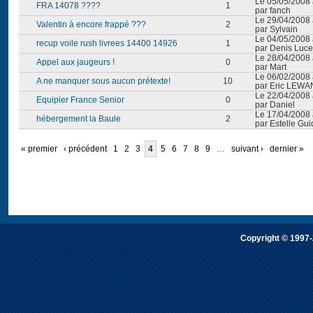
Le 05/05/2008 
FRA 14078 ????
1
par fanch
Le 29/04/2008 
Valentin à encore frappé ???
2
par Sylvain
Le 04/05/2008 
recup voile rush livrees 14400 14926
1
par Denis Luce
Le 28/04/2008 
Appel aux jaugeurs !
0
par Mart
Le 06/02/2008 
A ne manquer sous aucun prétexte!
10
par Eric LEW
Le 22/04/2008 
Equipier France Senior
0
par Daniel
Le 17/04/2008 
hébergement la Baule
2
par Estelle Gui
« premier
‹ précédent
1
2
3
4
5
6
7
8
9
…
suivant ›
dernier »
Copyright © 1997-2