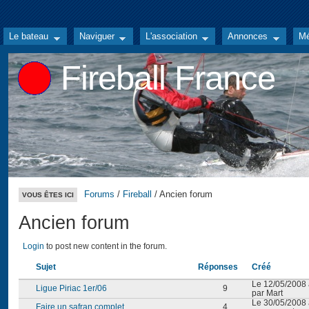
Le bateau
Naviguer
L'association
Annonces
Mé
Fireball France
Forums
/
Fireball
/ Ancien forum
VOUS ÊTES ICI
Ancien forum
Login
to post new content in the forum.
Sujet
Réponses
Créé
Le 12/05/2008 
Ligue Piriac 1er/06
9
par Mart
Le 30/05/2008 
Faire un safran complet
4