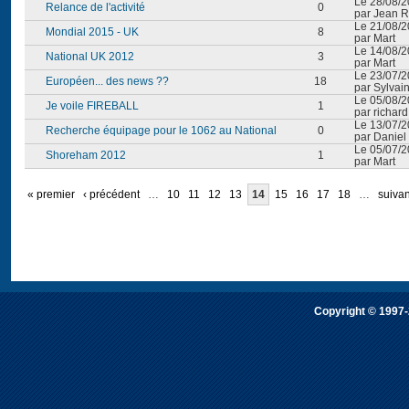
Le 28/08/2
Relance de l'activité
0
par Jean R
Le 21/08/2
Mondial 2015 - UK
8
par Mart
Le 14/08/2
National UK 2012
3
par Mart
Le 23/07/2
Européen... des news ??
18
par Sylvai
Le 05/08/2
Je voile FIREBALL
1
par richard
Le 13/07/2
Recherche équipage pour le 1062 au National
0
par Daniel
Le 05/07/2
Shoreham 2012
1
par Mart
« premier
‹ précédent
…
10
11
12
13
14
15
16
17
18
…
suivan
Copyright © 1997-2