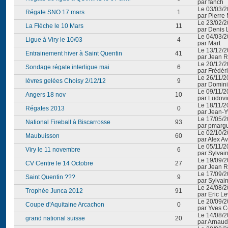
par fanch
Le 03/03/2
Régate SNO 17 mars
1
par Pierre
Le 23/02/2
La Flèche le 10 Mars
11
par Denis 
Le 04/03/2
Ligue à Viry le 10/03
4
par Mart
Le 13/12/2
Entrainement hiver à Saint Quentin
41
par Jean R
Le 20/12/2
Sondage régate interligue mai
6
par Frédér
Le 26/11/2
lèvres gelées Choisy 2/12/12
9
par Domini
Le 09/11/2
Angers 18 nov
10
par Ludovi
Le 18/11/2
Régates 2013
0
par Jean-
Le 17/05/2
National Fireball à Biscarrosse
93
par pmargu
Le 02/10/2
Maubuisson
60
par Alex A
Le 05/11/2
Viry le 11 novembre
6
par Sylvai
Le 19/09/2
CV Centre le 14 Octobre
27
par Jean R
Le 17/09/2
Saint Quentin ???
9
par Sylvai
Le 24/08/2
Trophée Junca 2012
91
par Eric L
Le 20/09/2
Coupe d'Aquitaine Arcachon
0
par Yves C
Le 14/08/2
grand national suisse
20
par Arnaud