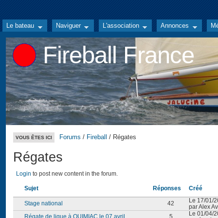
Le bateau
Naviguer
L'association
Annonces
Mé
Fireball France
Forums
/
Fireball
/ Régates
VOUS ÊTES ICI
Régates
Login
to post new content in the forum.
Sujet
Réponses
Créé
Le 17/01/2
Stage national
42
par Alex A
Le 01/04/2
Régate de ligue à QUIMIAC le 07 avril
5