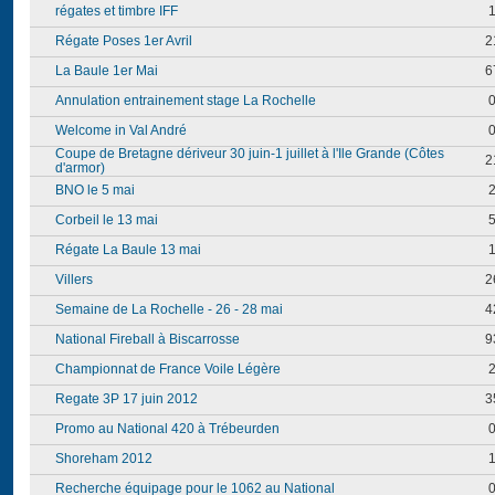
régates et timbre IFF
Régate Poses 1er Avril
2
La Baule 1er Mai
6
Annulation entrainement stage La Rochelle
Welcome in Val André
Coupe de Bretagne dériveur 30 juin-1 juillet à l'Ile Grande (Côtes
2
d'armor)
BNO le 5 mai
Corbeil le 13 mai
Régate La Baule 13 mai
Villers
2
Semaine de La Rochelle - 26 - 28 mai
4
National Fireball à Biscarrosse
9
Championnat de France Voile Légère
Regate 3P 17 juin 2012
3
Promo au National 420 à Trébeurden
Shoreham 2012
Recherche équipage pour le 1062 au National