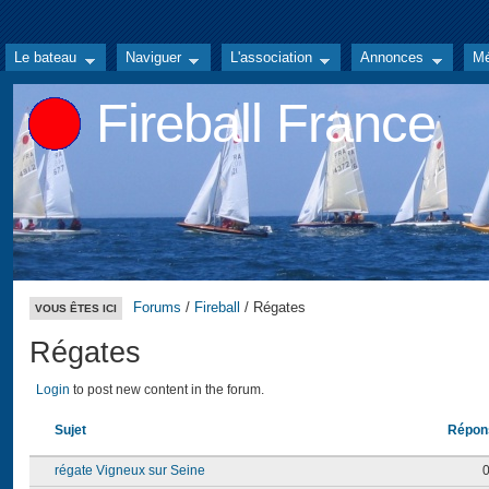
Le bateau
Naviguer
L'association
Annonces
Mé
Fireball France
Forums
/
Fireball
/ Régates
VOUS ÊTES ICI
Régates
Login
to post new content in the forum.
Sujet
Répon
régate Vigneux sur Seine